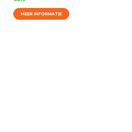
MEER INFORMATIE
Of ben je op zoek naar een
goede gebruikte laptop?
Ook hebben wij gebruikte laptops van
topkwaliteit. Deze laptops zijn grondig
gecontroleerd en waar nodig gereviseerd,
waardoor ze een betrouwbare én voordelige
keuze zijn voor zowel particulier als zakelijk
gebruik.