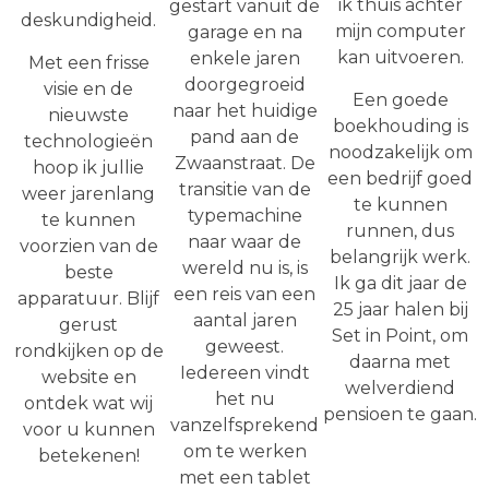
ik thuis achter
gestart vanuit de
deskundigheid.
mijn computer
garage en na
kan uitvoeren.
enkele jaren
Met een frisse
doorgegroeid
visie en de
Een goede
naar het huidige
nieuwste
boekhouding is
pand aan de
technologieën
noodzakelijk om
Zwaanstraat. De
hoop ik jullie
een bedrijf goed
transitie van de
weer jarenlang
te kunnen
typemachine
te kunnen
runnen, dus
naar waar de
voorzien van de
belangrijk werk.
wereld nu is, is
beste
Ik ga dit jaar de
een reis van een
apparatuur. Blijf
25 jaar halen bij
aantal jaren
gerust
Set in Point, om
geweest.
rondkijken op de
daarna met
Iedereen vindt
website en
welverdiend
het nu
ontdek wat wij
pensioen te gaan.
vanzelfsprekend
voor u kunnen
om te werken
betekenen!
met een tablet