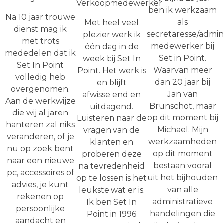
Verkoopmedewerker
ben ik werkzaam
Na 10 jaar trouwe
als
Met heel veel
dienst mag ik
secretaresse/admini
plezier werk ik
met trots
medewerker bij
één dag in de
mededelen dat ik
Set in Point.
week bij Set In
Set In Point
Waarvan meer
Point. Het werk is
volledig heb
dan 20 jaar bij
en blijft
overgenomen.
Jan van
afwisselend en
Aan de werkwijze
Brunschot, maar
uitdagend.
die wij al jaren
op dit moment bij
Luisteren naar de
hanteren zal niks
Michael. Mijn
vragen van de
veranderen, of je
werkzaamheden
klanten en
nu op zoek bent
op dit moment
proberen deze
naar een nieuwe
bestaan vooral
na tevredenheid
pc, accessoires of
uit het bijhouden
op te lossen is het
advies, je kunt
van alle
leukste wat er is.
rekenen op
administratieve
Ik ben Set In
persoonlijke
handelingen die
Point in 1996
aandacht en