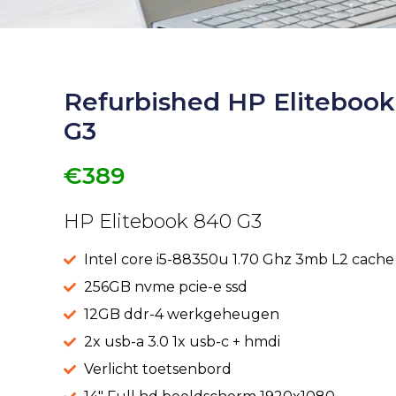
Refurbished HP Eliteboo
G3
€389
HP Elitebook 840 G3
Intel core i5-88350u 1.70 Ghz 3mb L2 cache
256GB nvme pcie-e ssd
12GB ddr-4 werkgeheugen
2x usb-a 3.0 1x usb-c + hmdi
Verlicht toetsenbord