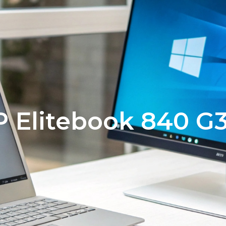
Diensten
Teamviewer(support)
Over o
 Elitebook 840 G