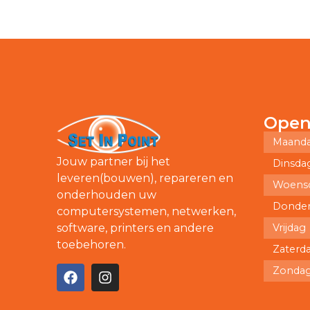
Open
Maand
Jouw partner bij het
Dinsda
leveren(bouwen), repareren en
Woens
onderhouden uw
Donde
computersystemen, netwerken,
Vrijdag
software, printers en andere
toebehoren.
Zaterd
Zonda