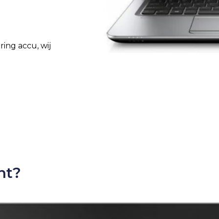
ing accu, wij
nt?