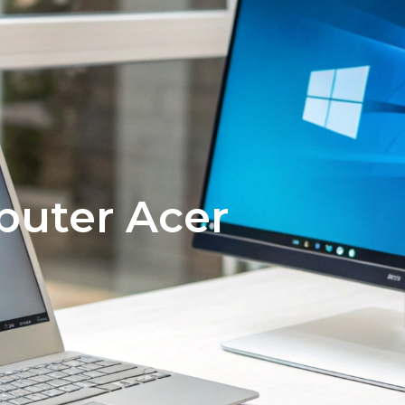
Diensten
Teamviewer(support)
Over o
puter Acer