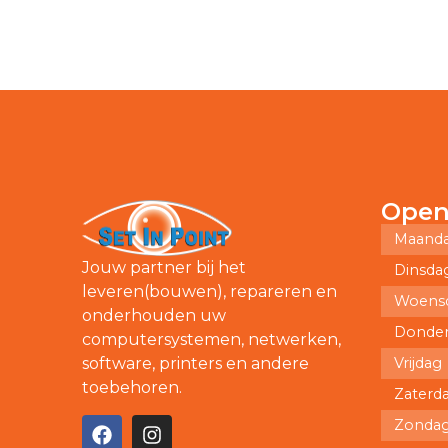
Open
Maand
Jouw partner bij het
Dinsda
leveren(bouwen), repareren en
Woens
onderhouden uw
Donde
computersystemen, netwerken,
Vrijdag
software, printers en andere
toebehoren.
Zaterd
Zonda