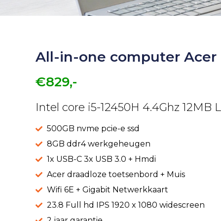
All-in-one computer Acer
€829,-
Intel core i5-12450H 4.4Ghz 12MB 
500GB nvme pcie-e ssd
8GB ddr4 werkgeheugen
1x USB-C 3x USB 3.0 + Hmdi
Acer draadloze toetsenbord + Muis
Wifi 6E + Gigabit Netwerkkaart
23.8 Full hd IPS 1920 x 1080 widescreen
2 jaar garantie