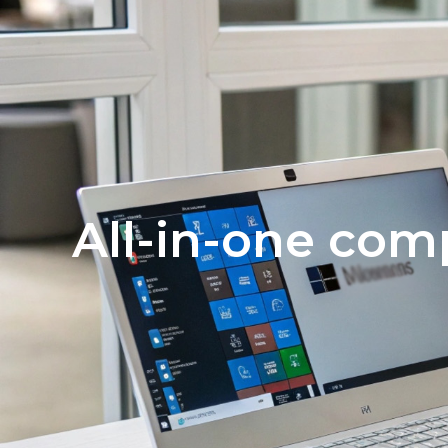
Producten
All-in-one com