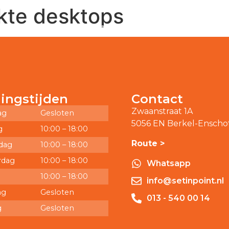
kte desktops
Diensten
Teamviewer(support)
Over o
ingstijden
Contact
Zwaanstraat 1A
ag
Gesloten
5056 EN Berkel-Enscho
g
10:00 – 18:00
Route >
dag
10:00 – 18:00
rdag
10:00 – 18:00
Whatsapp
10:00 – 18:00
info@setinpoint.nl
ag
Gesloten
013 - 540 00 14
g
Gesloten