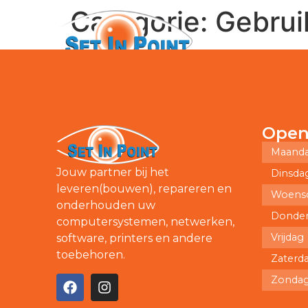
Categorie:
Gebrui
Producten
Open
Maand
Jouw partner bij het
Dinsda
leveren(bouwen), repareren en
Woens
onderhouden uw
Donde
computersystemen, netwerken,
Vrijdag
software, printers en andere
toebehoren.
Zaterd
Zonda